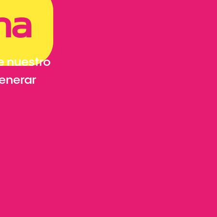
ma
e nuestro
generar